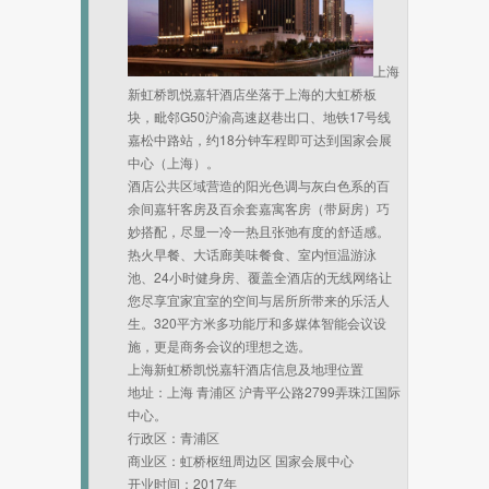
上海
新虹桥凯悦嘉轩酒店坐落于上海的大虹桥板
块，毗邻G50沪渝高速赵巷出口、地铁17号线
嘉松中路站，约18分钟车程即可达到国家会展
中心（上海）。
酒店公共区域营造的阳光色调与灰白色系的百
余间嘉轩客房及百余套嘉寓客房（带厨房）巧
妙搭配，尽显一冷一热且张弛有度的舒适感。
热火早餐、大话廊美味餐食、室内恒温游泳
池、24小时健身房、覆盖全酒店的无线网络让
您尽享宜家宜室的空间与居所所带来的乐活人
生。320平方米多功能厅和多媒体智能会议设
施，更是商务会议的理想之选。
上海新虹桥凯悦嘉轩酒店信息及地理位置
地址：上海 青浦区 沪青平公路2799弄珠江国际
中心。
行政区：青浦区
商业区：虹桥枢纽周边区 国家会展中心
开业时间：2017年